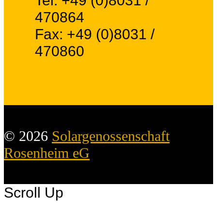
470864
Fax: +49 (0)8031 /
470860
© 2026
Solargenossenschaft
Rosenheim eG
Scroll Up